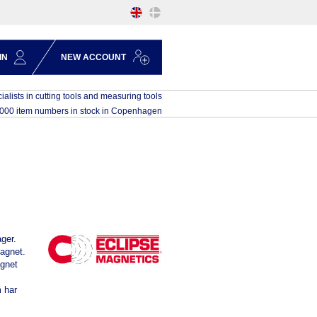
IN
NEW ACCOUNT
ialists in cutting tools and measuring tools
,000 item numbers in stock in Copenhagen
ager
.
magnet.
agnet
m
har