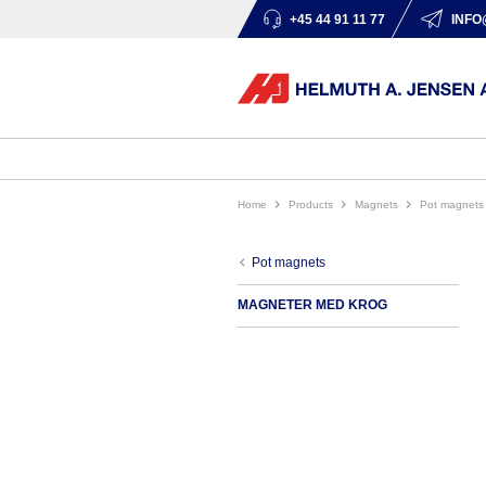
+45 44 91 11 77
INFO
Home
products
magnets
pot magnets
pot magnets
MAGNETER MED KROG