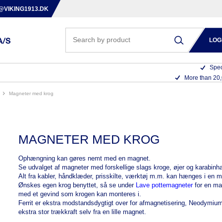
@VIKING1913.DK
LOG
Spec
More than 20
magneter med krog
MAGNETER MED KROG
Ophængning kan gøres nemt med en magnet.
Se udvalget af magneter med forskellige slags
kroge, øjer og karabinh
Alt fra kabler, håndklæder, prisskilte, værktøj m.m. kan hænges i en 
Ønskes egen krog benyttet, så se under
Lave pottemagneter
for en m
med et gevind som krogen kan monteres i.
Ferrit
er ekstra modstandsdygtigt over for afmagnetisering,
Neodymiu
ekstra stor trækkraft selv fra en lille magnet.