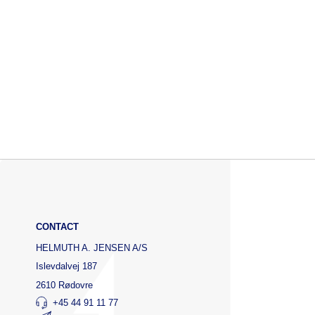
CONTACT
HELMUTH A. JENSEN A/S
Islevdalvej 187
2610 Rødovre
+45 44 91 11 77